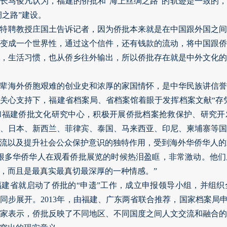
长马俊凡认为，福建的侨批和“海上丝绸之路”的轨迹是一致的
绸之路”建设。
特聘教授庄国土告诉记者，因为侨批本来就是在中国跟外国之
变成一个世界性，通过这个信件，还有钱款的流动，将中国跟
，生活习惯，也从侨乡往外输出，所以侨批存在就是中外文化
辈海外侨胞艰难的创业史和浓厚的家国情怀，是中华民族讲信
关心支持下，福建省档案局、省档案馆着眼于发挥档案文献“存
和福建侨批文化研究中心，积极开展侨批档案抢救保护、研究开
、日本、新西兰、菲律宾、泰国、马来西亚、印尼、柬埔寨等
流以及提升社会公众保护意识的独特作用，受到海外华侨华人的
很多华侨华人在观看侨批展览的时候热泪盈眶，非常激动。他
，而且是最真实最真切最深厚的一种情感。”
，福建省就启动了侨批的“申遗”工作，成立申报领导小组，并组
同步展开。2013年，由福建、广东两省联合推荐，国家档案局申
家表示，侨批反映了不同地区、不同国度之间人文交流和融合