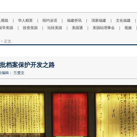
人视线
|
华人精英
|
纽约业话
|
福建侨讯
|
清新福建
|
文化福建
|
留学美国
|
投资美国
|
玩转美国
|
美国通
|
美国站理事会
|
视频
|
> 正文
侨批档案保护开发之路
任编辑： 兰楚文