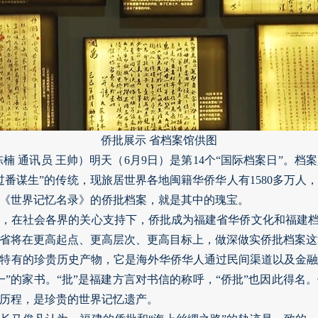
侨批展示 省档案馆供图
陈楠 通讯员 王帅）明天（6月9日）是第14个“国际档案日”。
过番谋生”的传统，现旅居世界各地闽籍华侨华人有1580多万人
织《世界记忆名录》的侨批档案，就是其中的瑰宝。
，在社会各界的关心支持下，侨批成为福建省华侨文化和福建档
省将在更高起点、更高层次、更高目标上，做深做实侨批档案这
特有的珍贵历史产物，它是海外华侨华人通过民间渠道以及金
”的家书。“批”是福建方言对书信的称呼，“侨批”也因此得名
历程，是珍贵的世界记忆遗产。