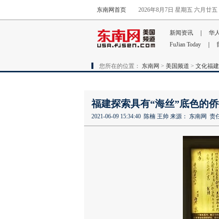
东南网首页
2026年8月7日 星期五 六月廿五
新闻资讯
|
华
FuJian Today
|
您所在的位置：
东南网
>
美国频道
>
文化福建
福建探索具有“海丝”底色的
2021-06-09 15:34:40
陈楠 王帅
来源： 东南网
责